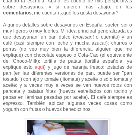
cuando la escribía.
Abajo les cuento de mis perspectivas
sobre desayunos, y si quieren más abajo, en los
comentarios
, me cuentan ¿qué les gusta desayunar?
Algunos detalles sobre desayunos en España: suelen ser o
muy ligeros o muy fuertes. Mi idea principal generalizada es
que desayunan: un pan dulce (
croissant
o cuernito) y un
café (casi siempre con leche y mucha azúcar); churros o
porras (no veo muy bien la diferencia, alguien que me
explique) con chocolate espeso o Cola-Cao (el equivalente
del Choco-Milk); tortilla de patata (tortilla española, ya
expliqué esto
aquí
) y jugo de naranja fresco; tostadas de
pan (en las diferentes versiones de pan, puede ser "pan
tostado") con ajo y tomate (jitomate) y aceite o sólo tomate y
aceite; y a veces muy a veces se ven huevos rotos con
panceta y patatas fritas (huevos estrellados con tocino y
papas en láminas pasadas por aceite). El café siempre es
espresso.
También aplican algunas veces cosas como
yogurth con frutas o huevos benedictinos.