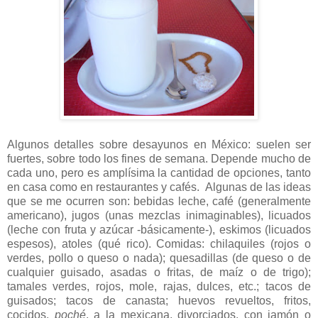
Algunos detalles sobre desayunos en México: suelen ser
fuertes, sobre todo los fines de semana. Depende mucho de
cada uno, pero es amplísima la cantidad de opciones, tanto
en casa como en restaurantes y cafés. Algunas de las ideas
que se me ocurren son: bebidas leche, café (generalmente
americano), jugos (unas mezclas inimaginables), licuados
(leche con fruta y azúcar -básicamente-), eskimos (licuados
espesos), atoles (qué rico). Comidas: chilaquiles (rojos o
verdes, pollo o queso o nada); quesadillas (de queso o de
cualquier guisado, asadas o fritas, de maíz o de trigo);
tamales verdes, rojos, mole, rajas, dulces, etc.; tacos de
guisados; tacos de canasta; huevos revueltos, fritos,
cocidos,
poché
, a la mexicana, divorciados, con jamón o