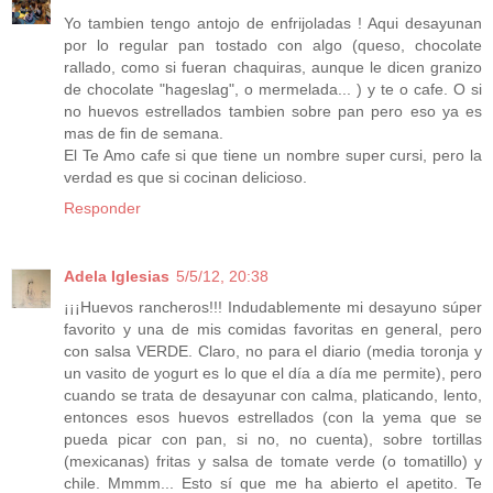
Yo tambien tengo antojo de enfrijoladas ! Aqui desayunan
por lo regular pan tostado con algo (queso, chocolate
rallado, como si fueran chaquiras, aunque le dicen granizo
de chocolate "hageslag", o mermelada... ) y te o cafe. O si
no huevos estrellados tambien sobre pan pero eso ya es
mas de fin de semana.
El Te Amo cafe si que tiene un nombre super cursi, pero la
verdad es que si cocinan delicioso.
Responder
Adela Iglesias
5/5/12, 20:38
¡¡¡Huevos rancheros!!! Indudablemente mi desayuno súper
favorito y una de mis comidas favoritas en general, pero
con salsa VERDE. Claro, no para el diario (media toronja y
un vasito de yogurt es lo que el día a día me permite), pero
cuando se trata de desayunar con calma, platicando, lento,
entonces esos huevos estrellados (con la yema que se
pueda picar con pan, si no, no cuenta), sobre tortillas
(mexicanas) fritas y salsa de tomate verde (o tomatillo) y
chile. Mmmm... Esto sí que me ha abierto el apetito. Te