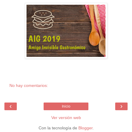
No hay comentarios:
‹
›
Inicio
Ver versión web
Con la tecnología de
Blogger
.