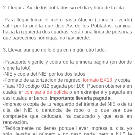
2. Llegar a Av. de los poblados s/n el día y hora de la cita
-Para llegar tomar el metro hasta Aluche (Línea 5 - verde)
salir por la puerta que dice Av. de los Poblados, caminar
hacia la izquierda dos cuadras, verán una línea de personas
que parecemos hormigas, no hay pierde.
3. Llevar, aunque no lo diga en ningún otro lado:
-Pasaporte vigente y copia de la primera página (en donde
viene la foto)
-NIE y copia del NIE, por los dos lados
-Formato de autorización de regreso,
formato EX13
y copia
-Tasa 790 código 012 pagada por 10€. Pueden obtenerla en
cualquier
comisaría de policía
o en extranjería y pagarla en
casi cualquier banco.
Importante llevarla pagada.
-Impreso o copia de tu resguardo del trámite del NIE o de tu
cita del NIE o denuncia de robo o lo que sea que
compruebe que caducará, ha caducado y que está en
renovación.
*Teóricamente no tienes porque llevar impresa tu cita, yo
sólo llevaba el número y no pasó nada, pero a NLE le