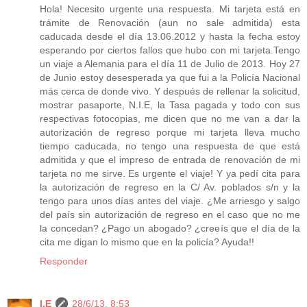
Hola! Necesito urgente una respuesta. Mi tarjeta está en
trámite de Renovación (aun no sale admitida) esta
caducada desde el día 13.06.2012 y hasta la fecha estoy
esperando por ciertos fallos que hubo con mi tarjeta.Tengo
un viaje a Alemania para el día 11 de Julio de 2013. Hoy 27
de Junio estoy desesperada ya que fui a la Policía Nacional
más cerca de donde vivo. Y después de rellenar la solicitud,
mostrar pasaporte, N.I.E, la Tasa pagada y todo con sus
respectivas fotocopias, me dicen que no me van a dar la
autorización de regreso porque mi tarjeta lleva mucho
tiempo caducada, no tengo una respuesta de que está
admitida y que el impreso de entrada de renovación de mi
tarjeta no me sirve. Es urgente el viaje! Y ya pedí cita para
la autorización de regreso en la C/ Av. poblados s/n y la
tengo para unos días antes del viaje. ¿Me arriesgo y salgo
del país sin autorización de regreso en el caso que no me
la concedan? ¿Pago un abogado? ¿creeís que el día de la
cita me digan lo mismo que en la policía? Ayuda!!
Responder
I.E
28/6/13, 8:53