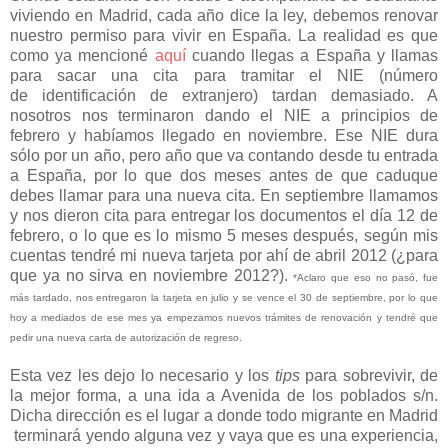
viviendo en Madrid, cada año dice la ley, debemos renovar
nuestro permiso para vivir en España. La realidad es que
como ya mencioné
aquí
cuando llegas a España y llamas
para sacar una cita para tramitar el NIE (número
de identificación de extranjero) tardan demasiado. A
nosotros nos terminaron dando el NIE a principios de
febrero y habíamos llegado en noviembre. Ese NIE dura
sólo por un año, pero año que va contando desde tu entrada
a España, por lo que dos meses antes de que caduque
debes llamar para una nueva cita. En septiembre llamamos
y nos dieron cita para entregar los documentos el día 12 de
febrero, o lo que es lo mismo 5 meses después, según mis
cuentas tendré mi nueva tarjeta por ahí de abril 2012 (¿para
que ya no sirva en noviembre 2012?).
*Aclaro que eso no pasó, fue
más tardado, nos entregaron la tarjeta en julio y se vence el 30 de septiembre, por lo que
hoy a mediados de ese mes ya empezamos nuevos trámites de renovación y tendré que
pedir una nueva carta de autorización de regreso.
Esta vez les dejo lo necesario y los
tips
para sobrevivir, de
la mejor forma, a una ida a Avenida de los poblados s/n.
Dicha dirección es el lugar a donde todo migrante en Madrid
terminará yendo alguna vez y vaya que es una experiencia,