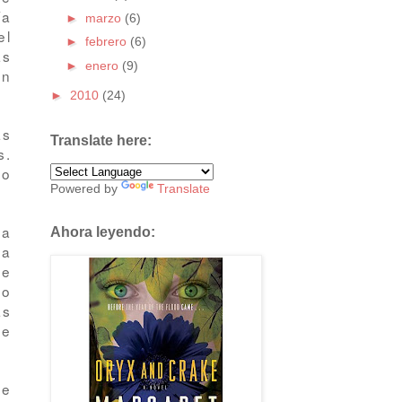
ía
►
marzo
(6)
el
►
febrero
(6)
as
►
enero
(9)
un
►
2010
(24)
as
Translate here:
s.
lo
Powered by
Translate
 a
Ahora leyendo:
 a
de
no
as
Me
ue