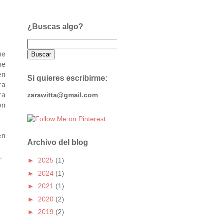
¿Buscas algo?
ue
ue
en
Si quieres escribirme:
ra
ra
zarawitta@gmail.com
ón
en
Archivo del blog
.
►
2025
(1)
►
2024
(1)
►
2021
(1)
►
2020
(2)
►
2019
(2)