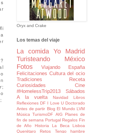
os
ar
Oryx and Crake
Mi
da
Los temas del viaje
er
La comida
Yo
Madrid
Turisteando
México
o?
Fotos
al
Viajando
España
to
Felicitaciones
Cultura del ocio
Tradiciones
Receta
án
Curiosidades
Cine
r;
#HomelessTrip2013
Sábados
lo
A la vuelta
Navidad
Libros
z;
Reflexiones
DF I Love U
Doctorado
Antes de partir
Blog
El Mundo
LVM
Música
TurismoDF
AIG
Planes de
fin de semana
Portugal
Regalos
Fin
de Año
Historia
La Beca
Lisboa
Querétaro
Retos
Tengo hambre