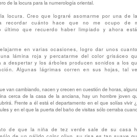
o de la locura para la numerología oriental.
la locura. Creo que lograré asomarme por una de l
o a recordar cuánto hace que no me ocupo de 
o último que recuerdo haber limpiado y ahora est
relajarme en varias ocasiones, logro dar unos cuant
una lámina roja y percatarme del color grisáceo q
a a despertar y los árboles producen sonidos a los q
ción. Algunas lágrimas corren en sus hojas, tal v
ue van cambiando, nacen y crecen en cuestión de horas, algun
uina cerca de la casa de la anciana, hay un hombre joven q
rirá. Frente a él está el departamento en el que solías vivir ¿
les y en el que la puerta del baño de visitas sólo cerraba cuan
to de que la niña de tez verde sale de su casa 
sólo de un pálido color olivo, su risa es tan suave q