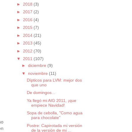
►
2018
(3)
►
2017
(2)
►
2016
(4)
►
2015
(7)
►
2014
(21)
►
2013
(45)
►
2012
(70)
▼
2011
(107)
►
diciembre
(9)
▼
noviembre
(11)
Dípticos para LVM: mejor dos
que uno
De domingos...
Ya llegó mi AIG 2011, ¡que
empiece Navidad!
Sopa de cebolla, "Como agua
para chocolate"
ño
Postre: Capirotada mi versión
en
de la versión de mi ...