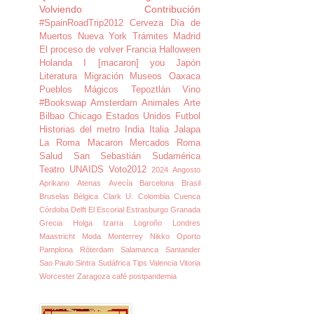
Volviendo
Contribución
#SpainRoadTrip2012
Cerveza
Día de
Muertos
Nueva York
Trámites Madrid
El proceso de volver
Francia
Halloween
Holanda
I [macaron] you
Japón
Literatura
Migración
Museos
Oaxaca
Pueblos Mágicos
Tepoztlán
Vino
#Bookswap
Amsterdam
Animales
Arte
Bilbao
Chicago
Estados Unidos
Futbol
Historias del metro
India
Italia
Jalapa
La Roma
Macaron
Mercados
Roma
Salud
San Sebastián
Sudamérica
Teatro
UNAIDS
Voto2012
2024
Angosto
Aprikano
Atenas
Avecía
Barcelona
Brasil
Bruselas
Bélgica
Clark U.
Colombia
Cuenca
Córdoba
Delft
El Escorial
Estrasburgo
Granada
Grecia
Holga
Izarra
Logroño
Londres
Maastricht
Moda
Monterrey
Nikko
Oporto
Pamplona
Róterdam
Salamanca
Santander
Sao Paulo
Sintra
Sudáfrica
Tips
Valencia
Vitoria
Worcester
Zaragoza
café
postpandemia