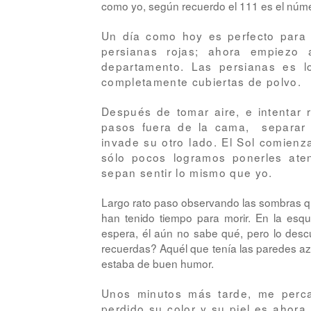
como yo, según recuerdo el 111 es el númer
Un día como hoy es perfecto para 
persianas rojas; ahora empiez
departamento. Las persianas es l
completamente cubiertas de polvo.
Después de tomar aire, e intentar 
pasos fuera de la cama, separar 
invade su otro lado. El Sol comienz
sólo pocos logramos ponerles aten
sepan sentir lo mismo que yo.
Largo rato paso observando las sombras q
han tenido tiempo para morir. En la esq
espera, él aún no sabe qué, pero lo descub
recuerdas? Aquél que tenía las paredes azu
estaba de buen humor.
Unos minutos más tarde, me perca
perdido su color y su piel es ahora 