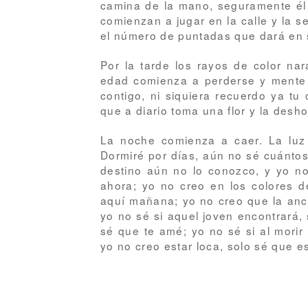
camina de la mano, seguramente él l
comienzan a jugar en la calle y la s
el número de puntadas que dará en 
Por la tarde los rayos de color na
edad comienza a perderse y mente t
contigo, ni siquiera recuerdo ya tu 
que a diario toma una flor y la desh
La noche comienza a caer. La luz
Dormiré por días, aún no sé cuánto
destino aún no lo conozco, y yo no 
ahora; yo no creo en los colores de
aquí mañana; yo no creo que la anc
yo no sé si aquel joven encontrará,
sé que te amé; y
o no sé si al mori
yo no creo estar loca, solo sé que es