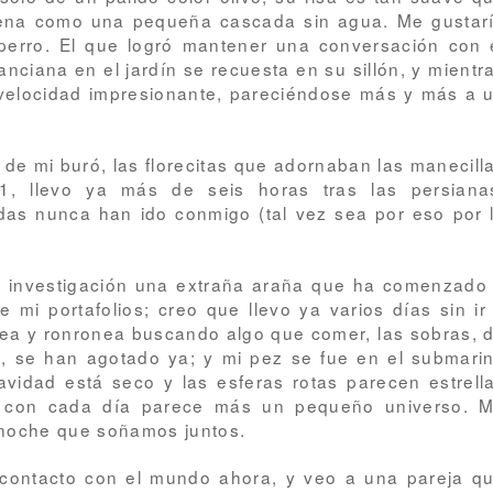
ena como una pequeña cascada sin agua. Me gustar
perro. El que logró mantener una conversación con 
ciana en el jardín se recuesta en su sillón, y mientr
 velocidad impresionante, pareciéndose más y más a 
 de mi buró, las
florecitas
que adornaban las manecill
1, llevo ya más de seis horas tras las persiana
das nunca han ido conmigo (tal vez sea por eso por 
 investigación una extraña araña que ha comenzado
 mi portafolios; creo que llevo ya varios días sin ir
asea y ronronea buscando algo que comer, las sobras, 
, se han agotado ya; y mi pez se fue en el submari
avidad está seco y las esferas rotas parecen estrell
e con cada día parece más un pequeño universo. 
 noche que soñamos juntos.
 contacto con el mundo ahora, y veo a una pareja q