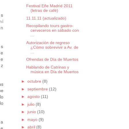
Festival Eñe Madrid 2011
(letras de café)
as
11.11.11 (actualizado)
mi
Recopilando tours gastro-
án
cerveceros en sábado con
...
Autorización de regreso
os
¿Cómo sobrevivir a Av. de
ue
...
ue
Ofrendas de Día de Muertos
ez
Hablando de Catrinas y
música en Día de Muertos
►
octubre
(8)
as
►
septiembre
(12)
ue
lo
►
agosto
(11)
do
►
julio
(8)
►
junio
(10)
►
mayo
(9)
ha
►
abril
(8)
ue