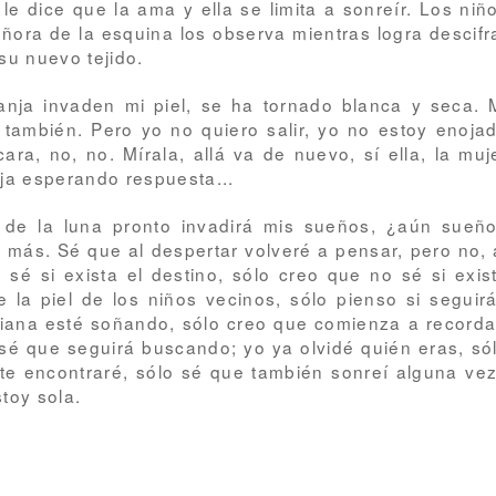
e dice que la ama y ella se limita a sonreír. Los niñ
eñora de la esquina los observa mientras logra descifr
su nuevo tejido.
ranja invaden mi piel, se ha tornado blanca y seca. 
ambién. Pero yo no quiero salir, yo no estoy enoja
cara, no, no. Mírala, allá va de nuevo, sí ella, la muj
oja esperando respuesta...
 de la luna pronto invadirá mis sueños, ¿aún sueñ
s más.
Sé que al despertar volveré a pensar, pero no, 
sé si exista el destino, sólo creo que no sé si exis
 la piel de los niños vecinos, sólo pienso si seguir
iana esté soñando, sólo creo que comienza a recorda
 sé que seguirá buscando; yo ya olvidé quién eras, só
r te encontraré, sólo sé que también sonreí alguna ve
toy sola.