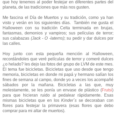
que hoy tenemos al poder festejar en diferentes partes del
planeta, de las tradiciones que más nos gusten.
Me fascina el Día de Muertos y su tradición, como ya han
visto y verán en los siguientes días. También me gusta el
Halloween con su tradición Celta terminada en brujas,
fantasmas, demonios y vampiros; sus películas de terror;
sus calabazas
(Jack - O -laterns)
; su pedir y dar dulces por
las calles.
Hoy junto con esta pequeña mención al Halloween,
recordándoles que veré películas de terror y comeré dulces
¿o helado? les dejo las fotos del grupo de LVM de este mes.
El tema fue bicicletas. Bicicletas que uso desde que tengo
memoria, bicicletas en donde mi papá y hermano salían los
fines de semana al campo, donde yo a veces los acompañé
sábados por la mañana. Bicicletas a las que, muy
molestamente, se les ponía un envase de plástico (
Frutsi
)
para que hicieran ruido al pedalear rápidamente. Esas
mismas bicicletas que en los
Kinder´s
se decoraban con
flores para festejar la primavera (esas flores que debo
comprar para mi altar de muertos).