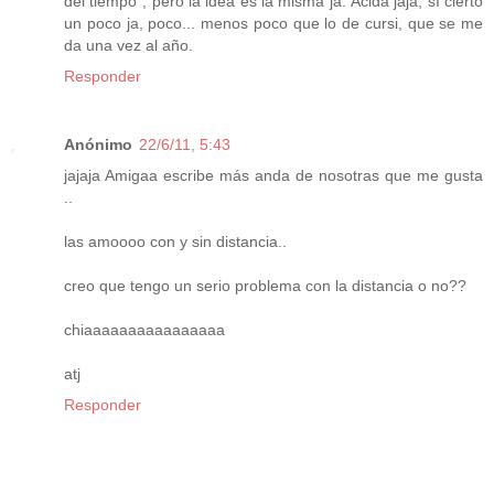
del tiempo", pero la idea es la misma ja. Ácida jaja, sí cierto
un poco ja, poco... menos poco que lo de cursi, que se me
da una vez al año.
Responder
Anónimo
22/6/11, 5:43
jajaja Amigaa escribe más anda de nosotras que me gusta
..
las amoooo con y sin distancia..
creo que tengo un serio problema con la distancia o no??
chiaaaaaaaaaaaaaaaa
atj
Responder