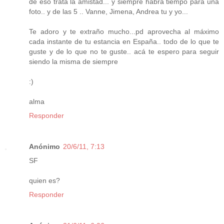
de eso trata la amistad... y siempre habrá tiempo para una
foto.. y de las 5 .. Vanne, Jimena, Andrea tu y yo...
Te adoro y te extraño mucho...pd aprovecha al máximo
cada instante de tu estancia en España.. todo de lo que te
guste y de lo que no te guste.. acá te espero para seguir
siendo la misma de siempre
:)
alma
Responder
Anónimo
20/6/11, 7:13
SF
quien es?
Responder