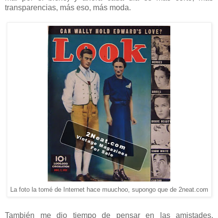
transparencias, más eso, más moda.
La foto la tomé de Internet hace muuchoo, supongo que de 2neat.com
También me dio tiempo de pensar en las amistades,