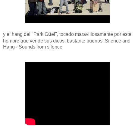
y el hang del
"Park G
ü
el", tocado maravillosamente por este
hombre que vende sus dicos, bastante buenos, Silence and
Hang - Sounds from silence