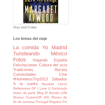
Oryx and Crake
Los temas del viaje
La comida
Yo
Madrid
Turisteando
México
Fotos
Viajando
España
Felicitaciones
Cultura del ocio
Tradiciones
Receta
Curiosidades
Cine
#HomelessTrip2013
Sábados
A la vuelta
Navidad
Libros
Reflexiones
DF I Love U
Doctorado
Antes de partir
Blog
El Mundo
LVM
Música
TurismoDF
AIG
Planes de
fin de semana
Portugal
Regalos
Fin