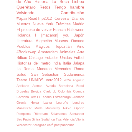
de Año
Historia
La Beca
Lisboa
Querétaro
Retos
Tengo hambre
Volviendo
Contribución
#SpainRoadTrip2012
Cerveza
Día de
Muertos
Nueva York
Trámites Madrid
El proceso de volver
Francia
Halloween
Holanda
I [macaron] you
Japón
Literatura
Migración
Museos
Oaxaca
Pueblos Mágicos
Tepoztlán
Vino
#Bookswap
Amsterdam
Animales
Arte
Bilbao
Chicago
Estados Unidos
Futbol
Historias del metro
India
Italia
Jalapa
La Roma
Macaron
Mercados
Roma
Salud
San Sebastián
Sudamérica
Teatro
UNAIDS
Voto2012
2024
Angosto
Aprikano
Atenas
Avecía
Barcelona
Brasil
Bruselas
Bélgica
Clark U.
Colombia
Cuenca
Córdoba
Delft
El Escorial
Estrasburgo
Granada
Grecia
Holga
Izarra
Logroño
Londres
Maastricht
Moda
Monterrey
Nikko
Oporto
Pamplona
Róterdam
Salamanca
Santander
Sao Paulo
Sintra
Sudáfrica
Tips
Valencia
Vitoria
Worcester
Zaragoza
café
postpandemia