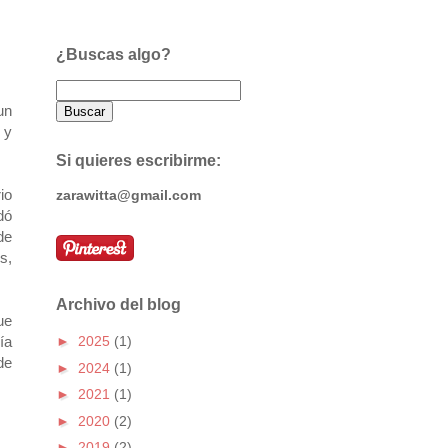
¿Buscas algo?
un
 y
Si quieres escribirme:
io
zarawitta@gmail.com
dó
de
s,
Archivo del blog
ue
ía
►
2025
(1)
de
►
2024
(1)
►
2021
(1)
►
2020
(2)
►
2019
(2)