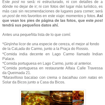
Este
post
no será: ni estructurado, ni con detalles de a
dónde no dejar de ir; ni con fotos del lugar más turístico, es
más casi sin recomendaciones de lugares para comer; será
un
post
de mis favoritos en este viaje: momentos y fotos.
Así
que vean los pies de página de las fotos, que este
post
tendrá sus pequeños datos ahí.
Antes una pequeñita lista de lo que comí:
*
Ginjinha
licor de una especie de cereza, el mejor al fondo
de la Cal
ada do Carmo, junto a la Praça do Rossio.
ç
*Comida india decente en Lago Carmo llamado Indian
Palace.
*Comida portuguesa en Lago Carmo, junto al anterior.
*Comida portuguesa en restaurante Alfaia Calle Travessa
da Queimada 21.
*Maravilloso bacalao con crema o
bacalhau com natas
en
Solar da Bicos junto a Casa da Bicos.