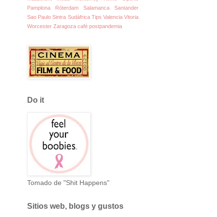
Pamplona
Róterdam
Salamanca
Santander
Sao Paulo
Sintra
Sudáfrica
Tips
Valencia
Vitoria
Worcester
Zaragoza
café
postpandemia
Do it
Tomado de "Shit Happens"
Sitios web, blogs y gustos