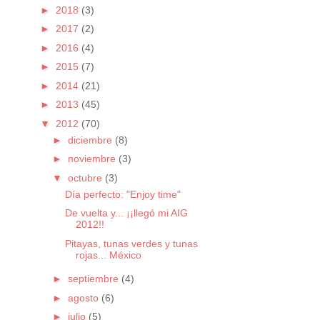
►
2018
(3)
►
2017
(2)
►
2016
(4)
►
2015
(7)
►
2014
(21)
►
2013
(45)
▼
2012
(70)
►
diciembre
(8)
►
noviembre
(3)
▼
octubre
(3)
Día perfecto: "Enjoy time"
De vuelta y... ¡¡llegó mi AIG
2012!!
Pitayas, tunas verdes y tunas
rojas... México
►
septiembre
(4)
►
agosto
(6)
►
julio
(5)