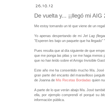
26.10.12
De vuelta y... ¡¡llegó mi AIG
Me estoy tomando un té que viene de un regali
Yo apenas despertando de mi
Jet Lag (
lleg
"Esperen les bajo un paquete que ha llegado" 
Pues resulta que al día siguiente de que empe
que me ponga las pilas y se me haga menos pe
que no han leído sobre el Amigo Invisible Ga
Este año me ha consentido mucho Ma. José
gran parte del encanto del maravilloso juegui
de Joanna de
Mis Recetas Bordadas
quien nu
A parte de lo que verán abajo Ma. José tamb
ella, por ejemplo comprendí el porqué su
bl
información pública.