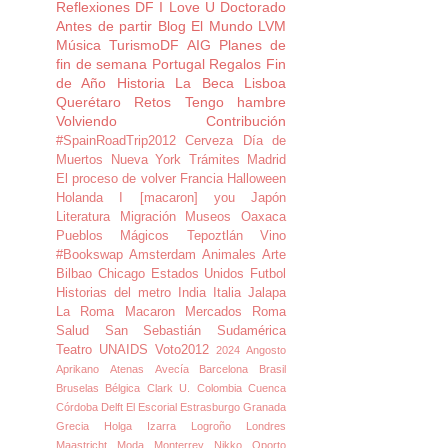
Reflexiones
DF I Love U
Doctorado
Antes de partir
Blog
El Mundo
LVM
Música
TurismoDF
AIG
Planes de
fin de semana
Portugal
Regalos
Fin
de Año
Historia
La Beca
Lisboa
Querétaro
Retos
Tengo hambre
Volviendo
Contribución
#SpainRoadTrip2012
Cerveza
Día de
Muertos
Nueva York
Trámites Madrid
El proceso de volver
Francia
Halloween
Holanda
I [macaron] you
Japón
Literatura
Migración
Museos
Oaxaca
Pueblos Mágicos
Tepoztlán
Vino
#Bookswap
Amsterdam
Animales
Arte
Bilbao
Chicago
Estados Unidos
Futbol
Historias del metro
India
Italia
Jalapa
La Roma
Macaron
Mercados
Roma
Salud
San Sebastián
Sudamérica
Teatro
UNAIDS
Voto2012
2024
Angosto
Aprikano
Atenas
Avecía
Barcelona
Brasil
Bruselas
Bélgica
Clark U.
Colombia
Cuenca
Córdoba
Delft
El Escorial
Estrasburgo
Granada
Grecia
Holga
Izarra
Logroño
Londres
Maastricht
Moda
Monterrey
Nikko
Oporto