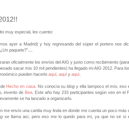
 2012!!
to muy especial, les cuento:
amos ayer a Madrid) y hoy regresando del súper el portero nos dic
"¿Un paquete?"....
zaran oficialmente los envíos del AIG y justo como recibimiento (par
sado sacar mis 10 mil pendientes) ha llegado mi AIG 2012. Para lo
stronómico pueden hacerlo
aquí
,
aquí
y
aquí
.
 de
Hecho en casa
. No conocía su
blog
y ella tampoco el mío, eso 
to, invento de
Bea
. Este año hay 233 participantes según veo en el 
evamente se ha lanzado a organizarlo.
ién me envío una cartita muy linda en donde me cuenta un poco más 
og
se llama así, pero eso me lo quedo para mí, ya que no sé si 