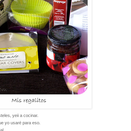
eles, yeii a cocinar.
ue yo usaré para eso.
al.