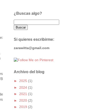
¿Buscas algo?
e:
Si quieres escribirme:
zarawitta@gmail.com
a
s
Archivo del blog
es
FB
►
2025
(1)
►
2024
(1)
►
2021
(1)
de
es
►
2020
(2)
►
2019
(2)